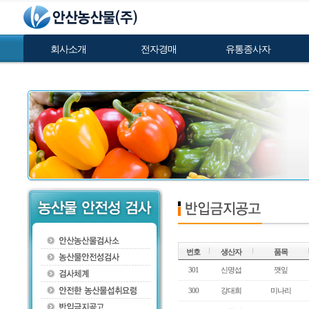
회사소개
전자경매
유통종사자
번호
생산자
품목
301
신명섭
깻잎
300
강대희
미나리