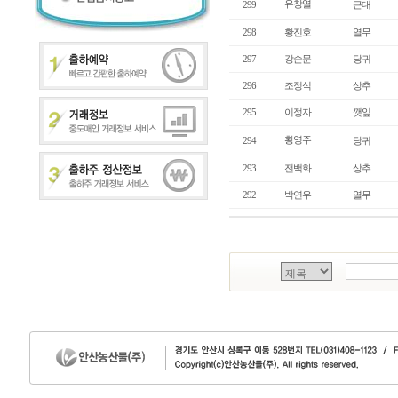
유창열
299
근대
298
황진호
열무
297
강순문
당귀
296
조정식
상추
295
이정자
깻잎
황영주
294
당귀
293
전백화
상추
292
박연우
열무