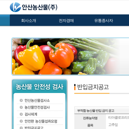
회사소개
전자경매
유통종사자
부적합 농산물 반입 금지 공고
티아클로프리드
잔류농약명
고추잎
품목