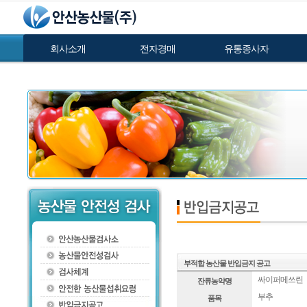
회사소개
전자경매
유통종사자
부적합 농산물 반입금지 공고
싸이퍼메쓰린
잔류농약명
부추
품목