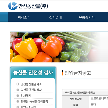
회사소개
전자경매
유통종사자
부적합 농산물 반입금지 공고
클로르훼나피
잔류농약명
근대
품목