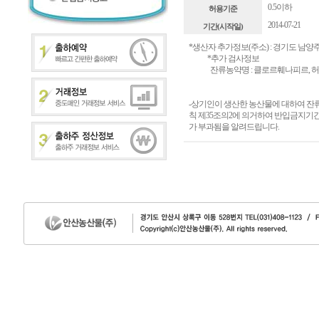
0.5이하
허용기준
2014-07-21
기간(시작일)
*생산자 추가정보(주소) : 경기도 남양
*추가 검사정보
잔류농약명 : 클로르훼나피르, 허용기준 :
-상기인이 생산한 농산물에 대하여 
칙 제35조의2에 의거하여 반입금지기간
가 부과됨을 알려드립니다.