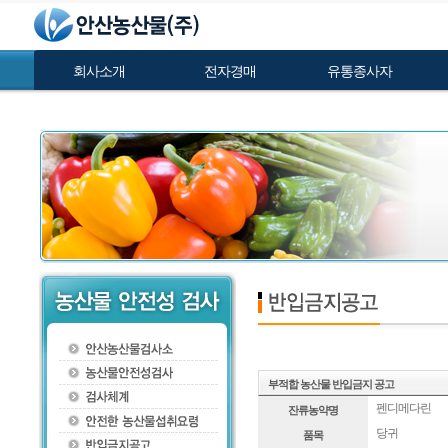
회사소개
전자경매
유통종사자
부적합 농산물 반입금지 공고
펜디메다린
잔류농약명
당귀
품목